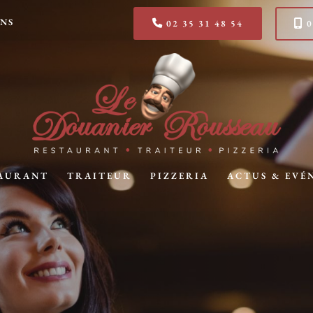
ANS
02 35 31 48 54
0
AURANT
TRAITEUR
PIZZERIA
ACTUS & EVÉ