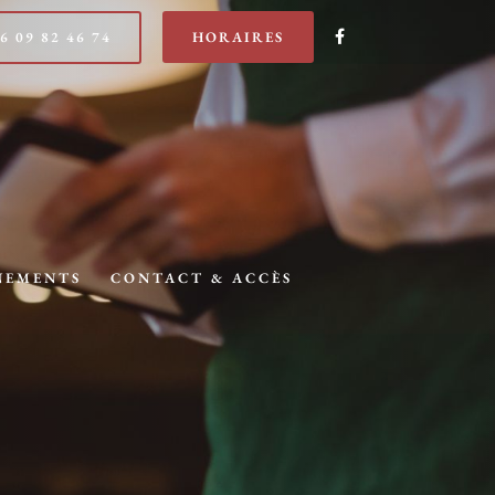
R
6 09 82 46 74
HORAIRES
E
J
O
I
G
N
E
Z
-
N
O
U
S
NEMENTS
CONTACT & ACCÈS