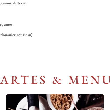
e pomme de terre
 légumes
u douanier rousseau)
ARTES & MEN